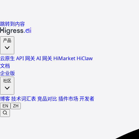
跳转到内容
产品
云原生 API 网关
AI 网关
HiMarket
HiClaw
文档
企业版
社区
博客
技术词汇表
竞品对比
插件市场
开发者
EN
ZH