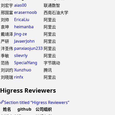
aias00
刘宏宇
联通数智
erasernoob
邢国富
西南石油大学
EricaLiu
刘帅
阿里云
heimanba
袁坤
阿里云
Jing-ze
戴靖泽
阿里云
JavaerJohn
严研
阿里云
panxiaojun233
泮圣伟
阿里云
slievrly
季敏
阿里云
SpecialYang
范扬
字节跳动
Xunzhuo
刘训灼
腾讯
rinfx
刘晓瑞
阿里云
Higress Reviewers
Section titled “Higress Reviewers”
github
姓名
公司组织