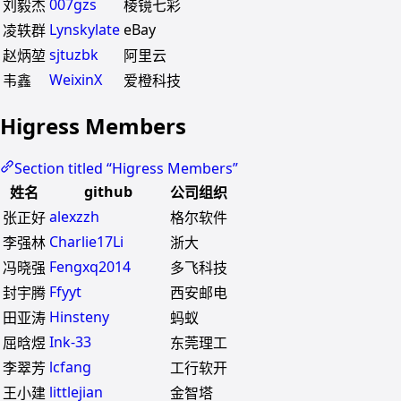
007gzs
刘毅杰
棱镜七彩
Lynskylate
eBay
凌轶群
sjtuzbk
赵炳堃
阿里云
WeixinX
韦鑫
爱橙科技
Higress Members
Section titled “Higress Members”
github
姓名
公司组织
alexzzh
张正好
格尔软件
Charlie17Li
李强林
浙大
Fengxq2014
冯晓强
多飞科技
Ffyyt
封宇腾
西安邮电
Hinsteny
田亚涛
蚂蚁
Ink-33
屈晗煜
东莞理工
lcfang
李翠芳
工行软开
littlejian
王小建
金智塔