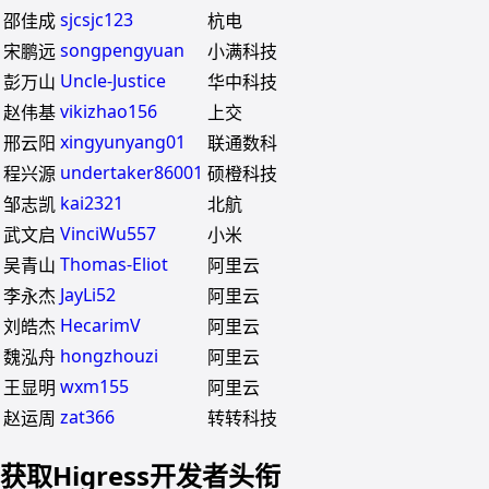
sjcsjc123
邵佳成
杭电
songpengyuan
宋鹏远
小满科技
Uncle-Justice
彭万山
华中科技
vikizhao156
赵伟基
上交
xingyunyang01
邢云阳
联通数科
undertaker86001
程兴源
硕橙科技
kai2321
邹志凯
北航
VinciWu557
武文启
小米
Thomas-Eliot
吴青山
阿里云
JayLi52
李永杰
阿里云
HecarimV
刘皓杰
阿里云
hongzhouzi
魏泓舟
阿里云
wxm155
王显明
阿里云
zat366
赵运周
转转科技
获取Higress开发者头衔