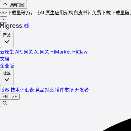
返回顶部
</>
下载量破万，《AI 原生应用架构白皮书》免费下载
下载量破
×
产品
云原生 API 网关
AI 网关
HiMarket
HiClaw
文档
企业版
社区
博客
技术词汇表
竞品对比
插件市场
开发者
EN
ZH