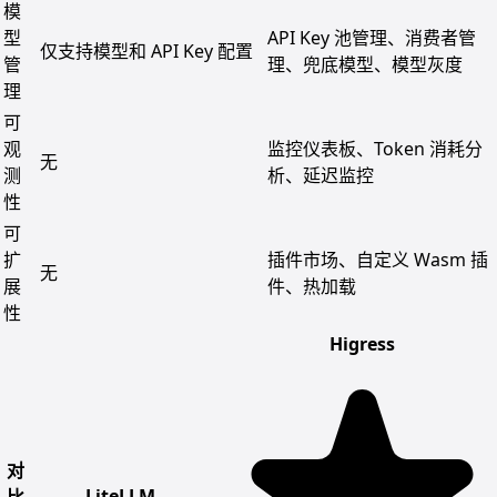
模
型
API Key 池管理、消费者管
仅支持模型和 API Key 配置
管
理、兜底模型、模型灰度
理
可
观
监控仪表板、Token 消耗分
无
测
析、延迟监控
性
可
扩
插件市场、自定义 Wasm 插
无
展
件、热加载
性
Higress
对
LiteLLM
比