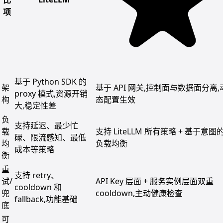
项
基于 Python SDK 的
架
基于 API 网关,控制面与数据面分离,
proxy 模式,资源开销
构
态配置生效
大,稳定性差
负
支持延迟、最少忙
载
支持 LiteLLM 所有策略 + 基于意图
碌、限流感知、最低
均
负载均衡
成本等策略
衡
重
支持 retry、
试/
API Key 层面 + 服务实例层面双重
cooldown 和
兜
cooldown,主动健康检查
fallback,功能基础
底
可