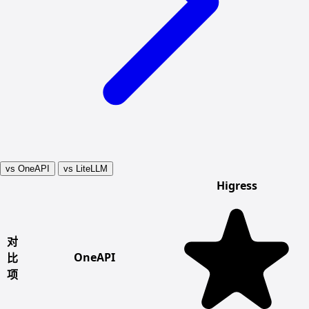
vs OneAPI
vs LiteLLM
Higress
对
OneAPI
比
项