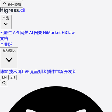
返回顶部
产品
云原生 API 网关
AI 网关
HiMarket
HiClaw
文档
企业版
竞品对比
博客
技术词汇表
竞品对比
插件市场
开发者
EN
ZH