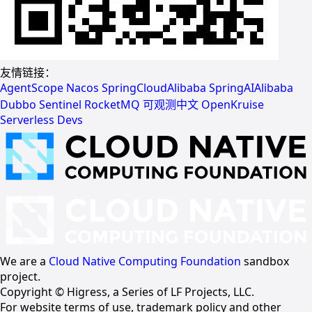
友情链接：
AgentScope
Nacos
SpringCloudAlibaba
SpringAIAlibaba
Dubbo
Sentinel
RocketMQ
可观测中文
OpenKruise
Serverless Devs
We are a
Cloud Native Computing Foundation
sandbox
project.
Copyright © Higress, a Series of LF Projects, LLC.
For website terms of use, trademark policy and other