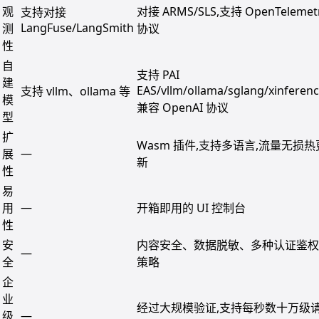
观
对接 ARMS/SLS,支持 OpenTelemet
支持对接
LangFuse/LangSmith
测
协议
性
自
支持 PAI
建
EAS/vllm/ollama/sglang/xinferenc
支持 vllm、ollama 等
模
兼容 OpenAI 协议
型
扩
Wasm 插件,支持多语言,流量无损热
—
展
新
性
易
—
用
开箱即用的 UI 控制台
性
安
内容安全、数据脱敏、多种认证鉴权
—
全
策略
企
业
经过大规模验证,支持每秒数十万级
—
级