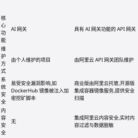
核
心
AI 网关
具有 AI 网关功能的 API 网关
功
能
维
护
由个人维护的项目
由阿里云 API 网关团队维护
方
式
系
易受安全漏洞影响,如
商业版由阿里云托管,开源版
统
DockerHub 镜像被注入加
集成容器镜像服务,提供安全
安
密挖矿脚本
扫描
全
内
容
集成阿里云内容安全,实时内
无
安
容过滤与数据脱敏
全