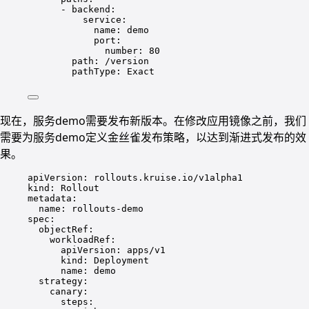
- backend:
service:
name: demo
port:
number: 80
path: /version
pathType: Exact
现在，服务demo需要发布新版本。在修改应用镜像之前，我们
需要为服务demo定义金丝雀发布策略，以达到渐进式发布的效
果。
apiVersion: rollouts.kruise.io/v1alpha1
kind: Rollout
metadata:
name: rollouts-demo
spec:
objectRef:
workloadRef:
apiVersion: apps/v1
kind: Deployment
name: demo
strategy:
canary:
steps: