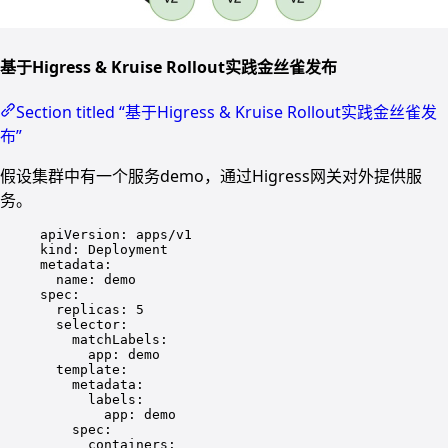
基于Higress & Kruise Rollout实践金丝雀发布
Section titled “基于Higress & Kruise Rollout实践金丝雀发
布”
假设集群中有一个服务demo，通过Higress网关对外提供服
务。
apiVersion: apps/v1
kind: Deployment
metadata:
name: demo
spec:
replicas: 5
selector:
matchLabels:
app: demo
template:
metadata:
labels:
app: demo
spec:
containers: