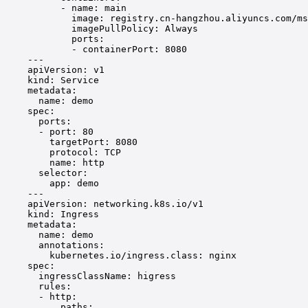
- name: main
image: registry.cn-hangzhou.aliyuncs.com/ms
imagePullPolicy: Always
ports:
- containerPort: 8080
---
apiVersion: v1
kind: Service
metadata:
name: demo
spec:
ports:
- port: 80
targetPort: 8080
protocol: TCP
name: http
selector:
app: demo
---
apiVersion: networking.k8s.io/v1
kind: Ingress
metadata:
name: demo
annotations:
kubernetes.io/ingress.class: nginx
spec:
ingressClassName: higress
rules:
- http:
paths: