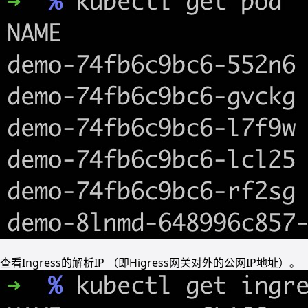
查看Ingress的解析IP （即Higress网关对外的公网IP地址）。