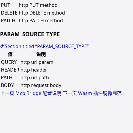
PUT
http PUT method
DELETE
http DELETE method
PATCH
http PATCH method
PARAM_SOURCE_TYPE
Section titled “PARAM_SOURCE_TYPE”
值
说明
QUERY
http url param
HEADER
http header
PATH
http url path
BODY
http request body
上一页
Mcp Bridge 配置说明
下一页
Wasm 插件镜像规范