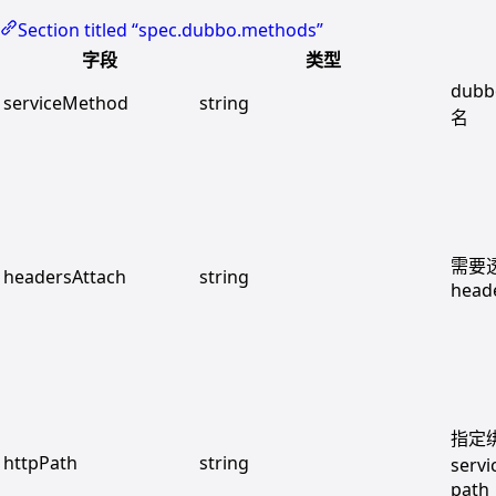
Section titled “spec.dubbo.methods”
字段
类型
dub
serviceMethod
string
名
需要透
headersAttach
string
head
指定
httpPath
string
serv
path