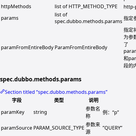
httpMethods
list of HTTP_METHOD_TYPE
htt
list of
params
指定
spec.dubbo.methods.params
指定
为参
了
paramFromEntireBody
ParamFromEntireBody
para
和pa
段的
spec.dubbo.methods.params
Section titled “spec.dubbo.methods.params”
字段
类型
说明
参数名
paramKey
string
例：“p”
称
参数来
paramSource
PARAM_SOURCE_TYPE
”QUERY”
源