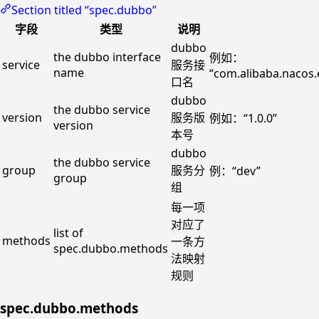
Section titled “spec.dubbo”
字段
类型
说明
dubbo
the dubbo interface
例如：
service
服务接
name
“com.alibaba.nacos
口名
dubbo
the dubbo service
version
服务版
例如：“1.0.0”
version
本号
dubbo
the dubbo service
group
服务分
例：“dev”
group
组
每一项
对应了
list of
methods
一条方
spec.dubbo.methods
法映射
规则
spec.dubbo.methods