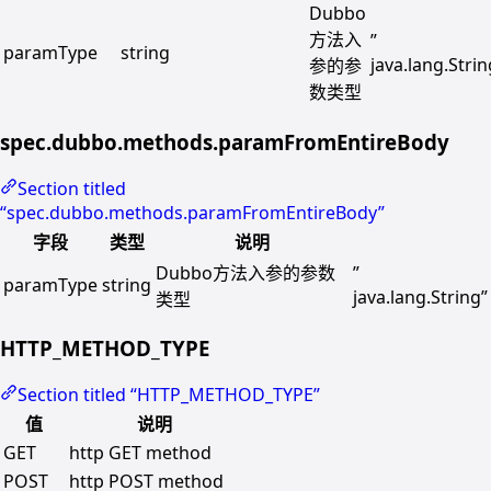
Dubbo
方法入
”
paramType
string
java.lang.Strin
参的参
数类型
spec.dubbo.methods.paramFromEntireBody
Section titled
“spec.dubbo.methods.paramFromEntireBody”
字段
类型
说明
Dubbo方法入参的参数
”
paramType
string
java.lang.String”
类型
HTTP_METHOD_TYPE
Section titled “HTTP_METHOD_TYPE”
值
说明
GET
http GET method
POST
http POST method