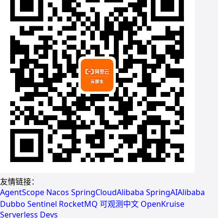
友情链接：
AgentScope
Nacos
SpringCloudAlibaba
SpringAIAlibaba
Dubbo
Sentinel
RocketMQ
可观测中文
OpenKruise
Serverless Devs