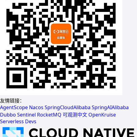
友情链接：
AgentScope
Nacos
SpringCloudAlibaba
SpringAIAlibaba
Dubbo
Sentinel
RocketMQ
可观测中文
OpenKruise
Serverless Devs