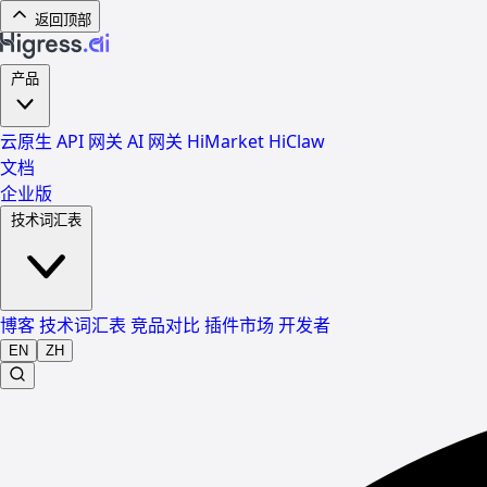
返回顶部
产品
云原生 API 网关
AI 网关
HiMarket
HiClaw
文档
企业版
技术词汇表
博客
技术词汇表
竞品对比
插件市场
开发者
EN
ZH