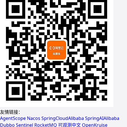
友情链接：
AgentScope
Nacos
SpringCloudAlibaba
SpringAIAlibaba
Dubbo
Sentinel
RocketMQ
可观测中文
OpenKruise