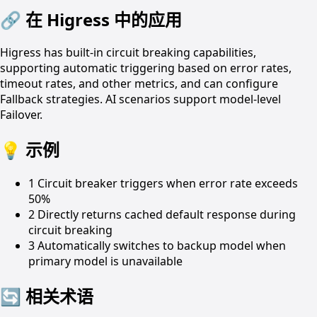
🔗
在 Higress 中的应用
Higress has built-in circuit breaking capabilities,
supporting automatic triggering based on error rates,
timeout rates, and other metrics, and can configure
Fallback strategies. AI scenarios support model-level
Failover.
💡
示例
1
Circuit breaker triggers when error rate exceeds
50%
2
Directly returns cached default response during
circuit breaking
3
Automatically switches to backup model when
primary model is unavailable
🔄
相关术语