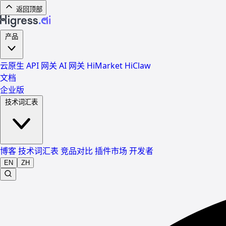
返回顶部
产品
云原生 API 网关
AI 网关
HiMarket
HiClaw
文档
企业版
技术词汇表
博客
技术词汇表
竞品对比
插件市场
开发者
EN
ZH