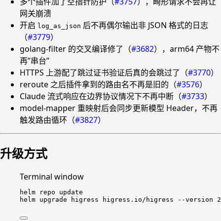
多个插件加了空指针防护（
#3757
），畸形请求不会再让
网关崩溃
开启
后不再偶尔输出非 JSON 格式的日志
log_as_json
（
#3779
）
golang-filter 的交叉编译修了（
#3682
），arm64 产物不
再”串台”
HTTPS 上游配了跳过证书验证后真的会跳过了（
#3770
）
reroute 之后插件拿到的路由名不再是旧的（
#3576
）
Claude 流式响应在边界协议情况下不再中断（
#3733
）
model-mapper 重映射后会同步更新模型 Header，不再
触发路由循环（
#3827
）
升级方式
Terminal window
helm
repo
update
helm
upgrade
higress
higress.io/higress
--version
2