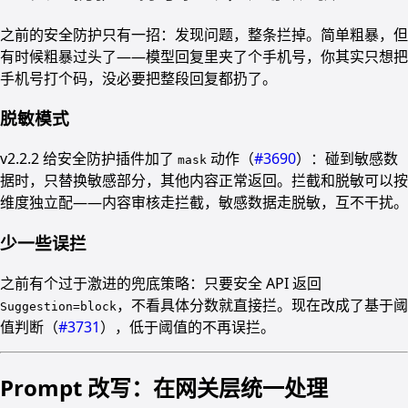
之前的安全防护只有一招：发现问题，整条拦掉。简单粗暴，但
有时候粗暴过头了——模型回复里夹了个手机号，你其实只想把
手机号打个码，没必要把整段回复都扔了。
脱敏模式
v2.2.2 给安全防护插件加了
动作（
#3690
）：碰到敏感数
mask
据时，只替换敏感部分，其他内容正常返回。拦截和脱敏可以按
维度独立配——内容审核走拦截，敏感数据走脱敏，互不干扰。
少一些误拦
之前有个过于激进的兜底策略：只要安全 API 返回
，不看具体分数就直接拦。现在改成了基于阈
Suggestion=block
值判断（
#3731
），低于阈值的不再误拦。
Prompt 改写：在网关层统一处理