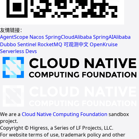
友情链接：
AgentScope
Nacos
SpringCloudAlibaba
SpringAIAlibaba
Dubbo
Sentinel
RocketMQ
可观测中文
OpenKruise
Serverless Devs
We are a
Cloud Native Computing Foundation
sandbox
project.
Copyright © Higress, a Series of LF Projects, LLC.
For website terms of use, trademark policy and other