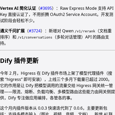
Vertex AI 简化认证
（
#3695
）：Raw Express Mode 支持 API
Key 直接认证了，不用折腾 OAuth2 Service Account。开发测
试阶段会轻松不少。
通义千问扩展
（
#3724
）：新增对 Qwen
（文档重
/v1/rerank
排序）和
（多轮对话管理）API 的路由支
/v1/conversations
持。
Dify 插件更新
今年 2 月，Higress 在 Dify 插件市场上架了模型代理插件（搜
索 “higress” 即可安装），上线三个多月下载量已超过 2000。
它的作用是让 Dify 把模型调用的流量交给 Higress 网关统一管
理——限流、熔断、负载均衡、多模型路由这些能力由网关侧提
供，Dify 专注做应用编排，各管各的事。
这个月内插件版本从 0.0.3 快速迭代到了 0.0.6，主要更新包
括：支持多模态输入（图片、视频、音频、文档）、新增 AI 联