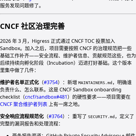
服务发现问题修了。
CNCF 社区治理完善
2026 年 3 月，Higress 正式通过 CNCF TOC 投票加入
Sandbox。加入之后，项目需要按照 CNCF 的治理规范把一些
基础工作补齐——安全流程、维护者信息、贡献规范这些，也为
后续持续向孵化阶段（Incubation）迈进打好基础。这个版本
里集中做了几件：
维护者名单正式化
（
#3754
）：新增
，明确谁
MAINTAINERS.md
负责什么、怎么联系。这是 CNCF Sandbox onboarding
checklist（
cncf/sandbox#481
）的硬性要求——项目需要在
CNCF 聚合维护者列表
上有一席之地。
安全响应流程规范化
（
#3764
）：重写了
，定义了
SECURITY.md
完整的漏洞报告和处理流程：
两条报告渠道：GitHub Private Security Advisory + 邮件