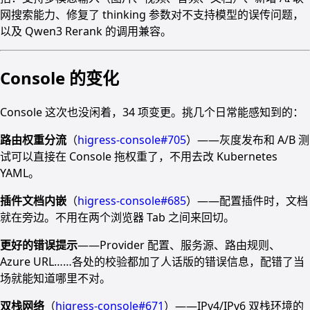
网搜索能力、修复了 thinking 参数对不支持模型的误传问题，
以及 Qwen3 Rerank 的调用兼容。
Console 的变化
Console 这次也没闲着，34 项变更。挑几个日常能感知到的：
路由权重分流
（
higress-console#705
）——灰度发布和 A/B 测
试可以直接在 Console 拖权重了，不用去改 Kubernetes
YAML。
插件文档内嵌
（
higress-console#685
）——配置插件时，文档
就在旁边。不用在两个浏览器 Tab 之间来回切。
更好的错误提示
——Provider 配置、服务源、路由规则、
Azure URL……各处的校验都加了人话版的错误信息，配错了当
场就能知道哪里不对。
双栈网络
（
higress-console#671
）——IPv4/IPv6 双栈环境的