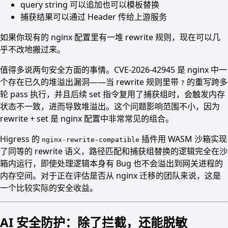
query string 可以追加也可以模板替换
捕获结果可以通过 Header 传给上游服务
如果你现有的 nginx 配置里有一堆 rewrite 规则，现在可以几
乎不改地搬过来。
值得多说两句安全方面的事情。CVE-2026-42945 是 nginx 中一
个存在已久的堆溢出漏洞——当 rewrite 规则里带
的重写跨多
?
轮 pass 执行，并且后续 set 指令复用了捕获组时，会触发内存
状态不一致，进而导致堆溢出。这个问题影响范围不小，因为
rewrite + set 是 nginx 配置中非常常见的组合。
Higress 的
插件用 WASM 沙箱实现
nginx-rewrite-compatible
了同等的 rewrite 语义，路径匹配和捕获组替换的逻辑完全在沙
箱内运行，即使处理逻辑本身有 Bug 也不会溢出到网关进程的
内存空间。对于正在评估是否从 nginx 迁移的团队来说，这是
一个比较实际的安全收益。
AI 安全防护：除了拦截，还能脱敏