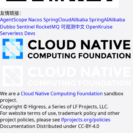
友情链接：
AgentScope
Nacos
SpringCloudAlibaba
SpringAIAlibaba
Dubbo
Sentinel
RocketMQ
可观测中文
OpenKruise
Serverless Devs
We are a
Cloud Native Computing Foundation
sandbox
project.
Copyright © Higress, a Series of LF Projects, LLC.
For website terms of use, trademark policy and other
project policies, please see
lfprojects.org/policies
Documentation Distributed under CC-BY-4.0