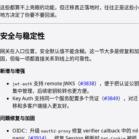
这些都算不上亮眼的功能，但迁移真正落地时，往往正是这些小
地方决定了你要不要回滚。
安全与稳定性
网关在入口位置，安全默认值不能含糊。这一节大多是修复和加
固，但每一项都直接关系到线上的可靠性。
新增与增强
支持 remote JWKS（
#3838
），便于把认证公钥
jwt-auth
集中管理，后续密钥轮转也更方便。
Key Auth 支持同一个服务配置多个凭证（
#3849
），对迁
移和多客户端接入更友好。
问题修复与加固
OIDC：升级
修复 verifier callback 中的 nil
oauth2-proxy
panic（
#3914
），修复 Session 刷新时
被损
Set-Cookie