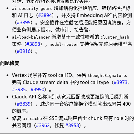
对话、代码分析这类场景会比较实用。
增加结构化拒绝响应、错误路径指标
ai-security-guard
和 AI 日志（
#3894
），并支持 Embedding API 内容检测
（
#3895
）。安全插件在拦截之后还能把原因说清楚，方
便业务侧展示提示、做审计、接告警。
新增基于一致性哈希的
ai-load-balancer
cluster_hash
策略（
#3898
）；
支持保留完整原始模型名
model-router
（
#3916
）。
问题修复
Vertex 场景补齐 tool call ID、保留
、
thoughtSignature
完善 Claude stream delta 中的 tool call type（
#3973
、
#3985
、
#3990
）。
Claude API 名称识别从宽泛匹配改成更准确的后缀判断
（
#3839
），减少同一套客户端换个模型就出现异常 400
的概率。
修复
在 SSE 流式响应首个 chunk 只有 role 时的
ai-cache
兼容问题（
#3962
，修复
#3953
）。