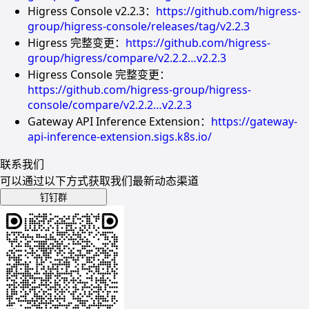
Higress Console v2.2.3：
https://github.com/higress-
group/higress-console/releases/tag/v2.2.3
Higress 完整变更：
https://github.com/higress-
group/higress/compare/v2.2.2…v2.2.3
Higress Console 完整变更：
https://github.com/higress-group/higress-
console/compare/v2.2.2…v2.2.3
Gateway API Inference Extension：
https://gateway-
api-inference-extension.sigs.k8s.io/
联系我们
可以通过以下方式获取我们最新动态渠道
钉钉群