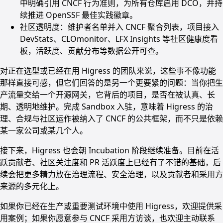
中明确引用 CNCF 行为准则，为所有仓库启用 DCO，并持
续推进 OpenSSF 最佳实践徽章。
社区透明度：维护者名单并入 CNCF 聚合列表，项目接入
DevStats、CLOmonitor、LFX Insights 等社区健康度看
板，活跃度、贡献分布等数据公开可查。
对正在选型或已经在用 Higress 的团队来说，这些事不像功能
那样直接可感，但它们回答的是另一个更要紧的问题：当你把生
产流量交给一个开源网关，它背后的项目，是否在被认真、长
期、透明地维护。完成 Sandbox 入驻，意味着 Higress 的治
理、合规与社区运作被纳入了 CNCF 的公共框架，而不只是依赖
某一家公司或某几个人。
接下来，Higress 也会朝 Incubation 阶段继续准备。目前在活
跃贡献者、社区关注度和 PR 活跃度上已经有了不错的基础，后
续会把更多精力放在治理流程、安全治理，以及贡献者和采用方
来源的多元化上。
如果你已经在生产或重要测试环境中使用 Higress，欢迎提供采
用案例；如果你愿意参与 CNCF 采用方访谈，也欢迎主动联系