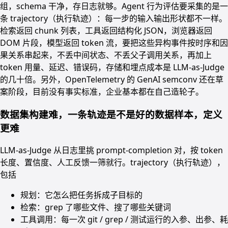
组，schema 干净，存日志就够。Agent 行为评估要采集的是一
条 trajectory（执行轨迹）：每一步的输入输出形状都不一样。
检索返回 chunk 列表，工具返回结构化 JSON，浏览器返回
DOM 片段，模型返回 token 流，要把这些异构事件按时序和因
果关系串起来，不丢中间状态、不丢父子调用关系，再加上
token 用量、延迟、错误码，存储和埋点成本是 LLM-as-Judge
的几十倍。另外，OpenTelemetry 的 GenAI semconv 还在草
案阶段，目前没有事实标准，企业基本都在自己造轮子。
数据集构建难，一条轨迹是不是好的数据样本，定义
更难
LLM-as-Judge 从日志里挑 prompt-completion 对，按 token
长度、置信度、人工反馈一筛就行。trajectory（执行轨迹），
包括
规划：它怎么把任务拆成子目标的
检索：grep 了哪些文件、搜了哪些关键词
工具调用：每一次 git / grep / 测试运行的入参、出参、耗