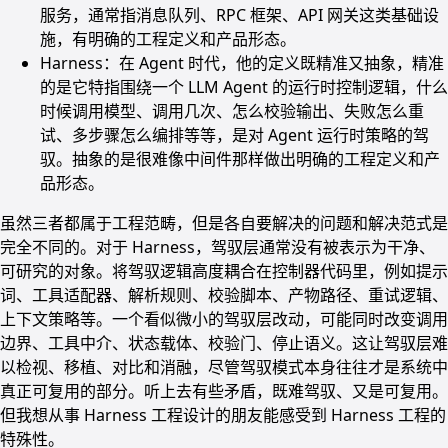
服务，通常指消息队列、RPC 框架、API 网关这类基础设
施，有明确的工程定义和产品形态。
Harness：在 Agent 时代，他的定义既精准又抽象，精准
的是它特指围绕一个 LLM Agent 的运行时控制逻辑，什么
时候调用模型、调用几次、怎么校验输出、失败怎么重
试、多步骤怎么编排等等，是对 Agent 运行时策略的驾
驭。抽象的是很难像中间件那样做出明确的工程定义和产
品形态。
虽然三者都属于工程范畴，但是各自要解决的问题和解决范式是
完全不同的。对于 Harness，驾驭层通常没有被表示为干净、
可研究的对象。将驾驭逻辑高度耦合在控制器代码里，例如提示
词、工具适配器、解析规则、校验脚本、产物路径、重试逻辑、
上下文策略等。一个看似微小的驾驭层改动，可能同时改变调用
边界、工具中介、状态载体、校验门、停止语义。这让驾驭层难
以检视、移植、对比和消融，尽管驾驭模式本身往往才是系统中
真正可复用的部分。听上去有些矛盾，既难驾驭、又是可复用。
但我想从事 Harness 工程设计的朋友能感受到 Harness 工程的
特殊性。