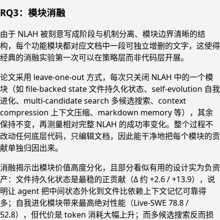
RQ3：模块消融
由于 NLAH 被刻意写成阶段与机制分离、模块边界清晰的结
构，每个功能模块都对应文档中一段可独立增删的文字，这使得
经典的消融实验第一次可以在策略层而非代码层开展。
论文采用 leave-one-out 方式，每次只关闭 NLAH 中的一个模
块（如 file-backed state 文件持久化状态、self-evolution 自我
进化、multi-candidate search 多候选搜索、context
compression 上下文压缩、markdown memory 等），其余
保持不变，再测量相对完整 NLAH 的成功率变化。整个过程不
改动任何底层代码，只编辑文档，因此能干净地把每个模块的贡
献单独归因出来。
消融揭示出模块价值高度分化，且部分看似有用的设计实为负资
产：文件持久化状态是最稳的正贡献（Δ 约 +2.6 / +13.9），说
明让 agent 把中间状态外化到文件比依赖上下文记忆可靠得
多；自我进化模块带来最高绝对性能（Live-SWE 78.8 /
52.8），但代价是 token 消耗大幅上升；而多候选搜索反而损