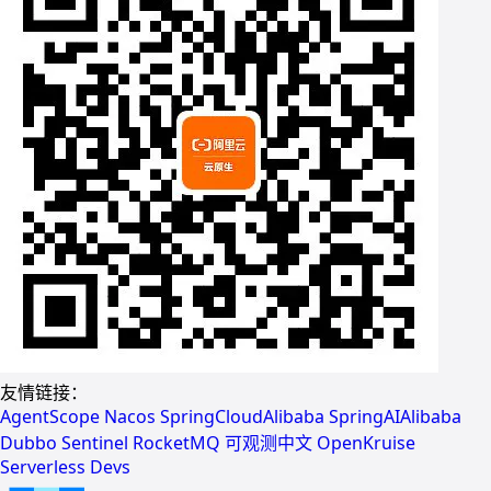
友情链接：
AgentScope
Nacos
SpringCloudAlibaba
SpringAIAlibaba
Dubbo
Sentinel
RocketMQ
可观测中文
OpenKruise
Serverless Devs