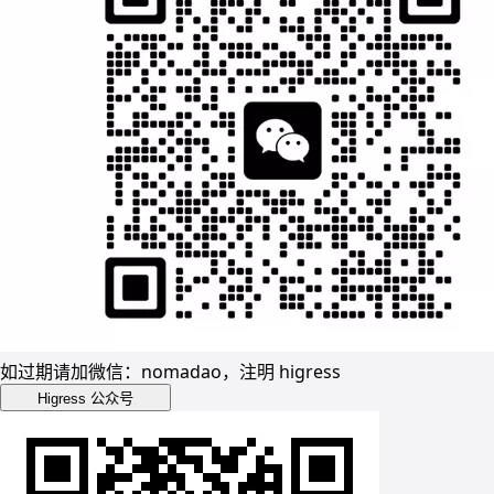
如过期请加微信：nomadao，注明 higress
Higress 公众号