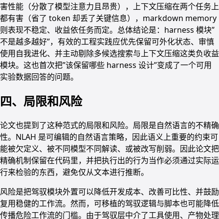
害性能（分散了模型注意力且昂贵），上下文压缩在两个任务上
都有害（省了 token 却丢了关键信息），markdown memory
则表现不稳定、收益依任务而定。总体结论是：harness 模块”
不是越多越好”，有效的工程实践应优先保留可外化状态、审慎
使用自我进化、并主动剔除多候选搜索与上下文压缩这类负收益
模块。这也首次把”该保留哪些 harness 设计”变成了一个可用
实验数据回答的问题。
四、局限和风险
论文也提到了这种范式的局限和风险。局限是自然语言的不精确
性。NLAH 是可编辑的自然语言策略，因此语义上重要的约束可
能被欠定义、被不同模型不同解读、或被改写削弱。因此论文把
精确机制保留在代码里，并把执行出的行为当作必须通过实际运
行来检验的东西，避免仅从文本进行推断。
风险是把驾驭模块外置可以降低开发成本、改善可比性、并鼓励
复用稳健的工作流。然而，可移植的驾驭逻辑与脚本也可能降低
传播危险工作流的门槛。由于驾驭层中介了工具使用、产物处理