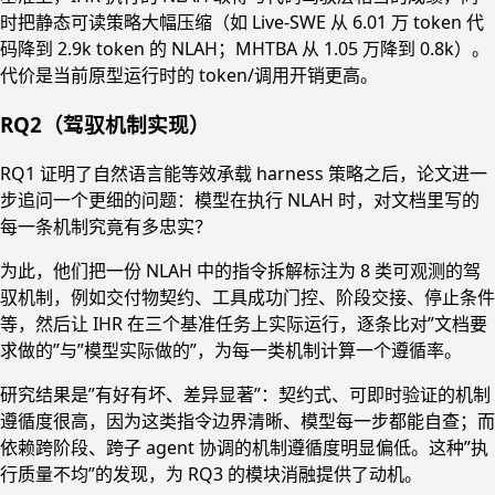
时把静态可读策略大幅压缩（如 Live-SWE 从 6.01 万 token 代
码降到 2.9k token 的 NLAH；MHTBA 从 1.05 万降到 0.8k）。
代价是当前原型运行时的 token/调用开销更高。
RQ2（驾驭机制实现）
RQ1 证明了自然语言能等效承载 harness 策略之后，论文进一
步追问一个更细的问题：模型在执行 NLAH 时，对文档里写的
每一条机制究竟有多忠实？
为此，他们把一份 NLAH 中的指令拆解标注为 8 类可观测的驾
驭机制，例如交付物契约、工具成功门控、阶段交接、停止条件
等，然后让 IHR 在三个基准任务上实际运行，逐条比对”文档要
求做的”与”模型实际做的”，为每一类机制计算一个遵循率。
研究结果是”有好有坏、差异显著”：契约式、可即时验证的机制
遵循度很高，因为这类指令边界清晰、模型每一步都能自查；而
依赖跨阶段、跨子 agent 协调的机制遵循度明显偏低。这种”执
行质量不均”的发现，为 RQ3 的模块消融提供了动机。