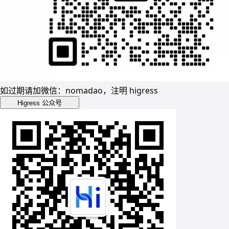
如过期请加微信：nomadao，注明 higress
Higress 公众号