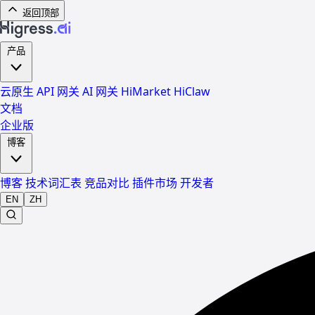
返回顶部
产品
云原生 API 网关
AI 网关
HiMarket
HiClaw
文档
企业版
博客
博客
技术词汇表
竞品对比
插件市场
开发者
EN
ZH