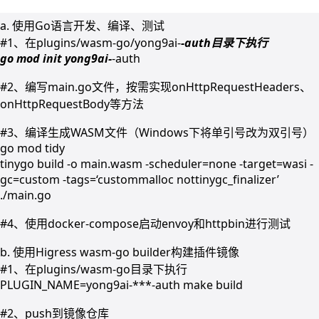
a. 使用Go语言开发、编译、测试
#1、在plugins/wasm-go/yong9ai-
-auth目录下执行
go mod init yong9ai-
-auth
#2、编写main.go文件，按需实现onHttpRequestHeaders、
onHttpRequestBody等方法
#3、编译生成WASM文件（Windows下将单引号改为双引号）
go mod tidy
tinygo build -o main.wasm -scheduler=none -target=wasi -
gc=custom -tags=‘custommalloc nottinygc_finalizer’
./main.go
#4、使用docker-compose启动envoy和httpbin进行测试
b. 使用Higress wasm-go builder构建插件镜像
#1、在plugins/wasm-go目录下执行
PLUGIN_NAME=yong9ai-***-auth make build
#2、push到镜像仓库