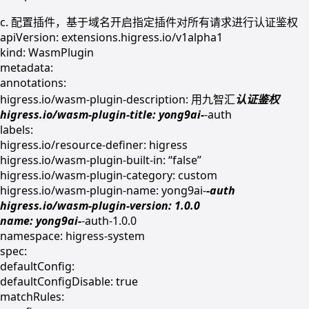
c. 配置插件，基于域名开启指定插件对所有请求进行认证鉴权
apiVersion: extensions.higress.io/v1alpha1
kind: WasmPlugin
metadata:
annotations:
higress.io/wasm-plugin-description: 用九智汇
认证鉴权
higress.io/wasm-plugin-title: yong9ai-
-auth
labels:
higress.io/resource-definer: higress
higress.io/wasm-plugin-built-in: “false”
higress.io/wasm-plugin-category: custom
higress.io/wasm-plugin-name: yong9ai-
-auth
higress.io/wasm-plugin-version: 1.0.0
name: yong9ai-
-auth-1.0.0
namespace: higress-system
spec:
defaultConfig:
defaultConfigDisable: true
matchRules: