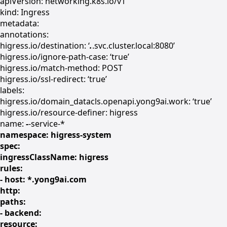
apiVersion: networking.k8s.io/v1
kind: Ingress
metadata:
annotations:
higress.io/destination: ‘
.
.svc.cluster.local:8080’
higress.io/ignore-path-case: ‘true’
higress.io/match-method: POST
higress.io/ssl-redirect: ‘true’
labels:
higress.io/domain_datacls.openapi.yong9ai.work: ‘true’
higress.io/resource-definer: higress
name:
-
-service-*
namespace: higress-system
spec:
ingressClassName: higress
rules:
- host: *
.yong9ai.com
http:
paths:
- backend:
resource: