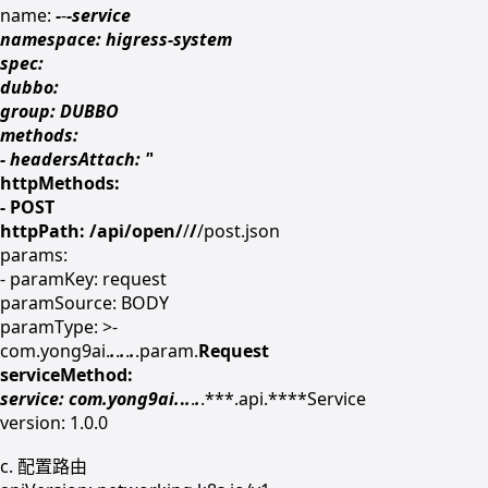
name:
-
-
-service
namespace: higress-system
spec:
dubbo:
group: DUBBO
methods:
- headersAttach: '
'
httpMethods:
- POST
httpPath: /api/open/
/
/
/post.json
params:
- paramKey: request
paramSource: BODY
paramType: >-
com.yong9ai.
.
.
.
.
.
.param.
Request
serviceMethod:
service: com.yong9ai.
.
.
.
.
.***.api.****Service
version: 1.0.0
c. 配置路由