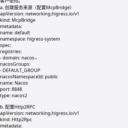
客户使用。
a. 创建服务来源（配置McpBridge）
apiVersion: networking.higress.io/v1
kind: McpBridge
metadata:
name: default
namespace: higress-system
spec:
registries:
- domain: nacos-
.
nacosGroups:
- DEFAULT_GROUP
nacosNamespaceId: public
name: Nacos
port: 8848
type: nacos2
b. 配置Http2RPC
apiVersion: networking.higress.io/v1
kind: Http2Rpc
metadata: