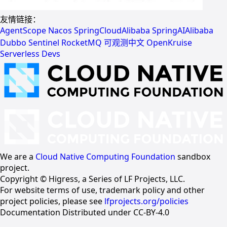
友情链接：
AgentScope
Nacos
SpringCloudAlibaba
SpringAIAlibaba
Dubbo
Sentinel
RocketMQ
可观测中文
OpenKruise
Serverless Devs
We are a
Cloud Native Computing Foundation
sandbox
project.
Copyright © Higress, a Series of LF Projects, LLC.
For website terms of use, trademark policy and other
project policies, please see
lfprojects.org/policies
Documentation Distributed under CC-BY-4.0