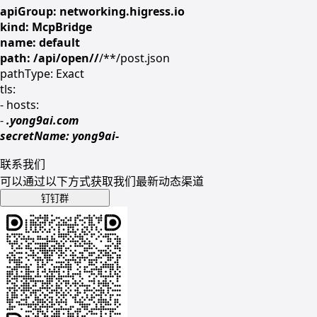
apiGroup: networking.higress.io
kind: McpBridge
name: default
path: /api/open/
/
/**/post.json
pathType: Exact
tls:
- hosts:
-
.yong9ai.com
secretName: yong9ai-
联系我们
可以通过以下方式获取我们最新动态渠道
钉钉群