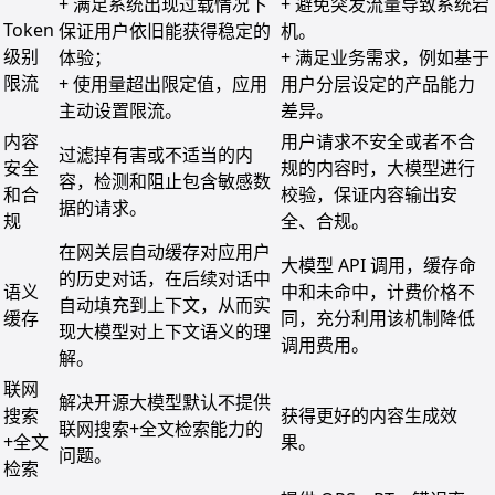
+ 满足系统出现过载情况下
+ 避免突发流量导致系统宕
Token
保证用户依旧能获得稳定的
机。
级别
体验；
+ 满足业务需求，例如基于
限流
+ 使用量超出限定值，应用
用户分层设定的产品能力
主动设置限流。
差异。
内容
用户请求不安全或者不合
过滤掉有害或不适当的内
安全
规的内容时，大模型进行
容，检测和阻止包含敏感数
和合
校验，保证内容输出安
据的请求。
规
全、合规。
在网关层自动缓存对应用户
大模型 API 调用，缓存命
的历史对话，在后续对话中
语义
中和未命中，计费价格不
自动填充到上下文，从而实
缓存
同，充分利用该机制降低
现大模型对上下文语义的理
调用费用。
解。
联网
解决开源大模型默认不提供
搜索
获得更好的内容生成效
联网搜索+全文检索能力的
+全文
果。
问题。
检索