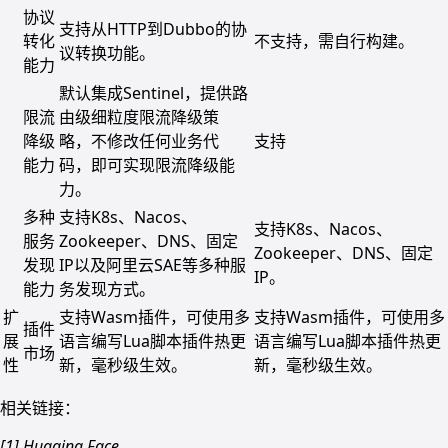
协议
支持从HTTP到Dubbo的协
转化
不支持，需自行构建。
议转换功能。
能力
默认集成Sentinel，提供路
限流
由级细粒度限流降级策
降级
略，不修改任何业务代
支持
能力
码，即可实现限流降级能
力。
多种
支持K8s、Nacos、
支持K8s、Nacos、
服务
Zookeeper、DNS、固定
Zookeeper、DNS、固定
发现
IP以及阿里云SAE等多种服
IP。
能力
务发现方式。
扩
支持Wasm插件，可使用多
支持Wasm插件，可使用多
插件
展
语言编写Lua脚本插件热更
语言编写Lua脚本插件热更
市场
性
新，毫秒级生效。
新，毫秒级生效。
相关链接：
[1] Hugging Face