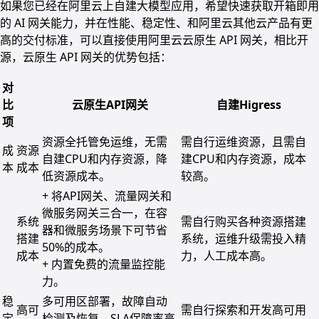
如果您已经在阿里云上自建大模型应用，希望快速获取开箱即用
的 AI 网关能力，并在性能、稳定性、和阿里云其他云产品有更
高的交付标准，可以直接使用阿里云云原生 API 网关，相比开
源，云原生 API 网关的优势包括：
对
比
云原生API网关
自建Higress
项
资源全托管免运维，无需
需自行运维资源，且需自
成
资源
自建CPU和内存资源，降
建CPU和内存资源，成本
本
成本
低资源成本。
较高。
+ 将API网关、流量网关和
微服务网关三合一，在容
系统
需自行购买各种资源搭建
器和微服务场景下可节省
搭建
系统，运维升级需投入精
50%的成本。
成本
力，人工成本高。
+ 内置免费的流量监控能
力。
稳
多可用区部署，故障自动
高可
需自行探索和开发高可用
定
检测及恢复，SLA保障率高