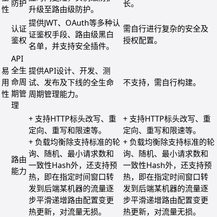
防护
长。
性
升级至路由级防护。
提供JWT、OAuth等多种认
认证
需自行进行复杂的安全及
证鉴权手段、路由级黑白
鉴权
授权配置。
名单，并支持安全插件。
API
全生
易
提供API设计、开发、测
命周
用
试、发布及下线的全生命
不支持，需自行构建。
期管
性
周期管理能力。
理
+ 支持HTTP标头改写、重
+ 支持HTTP标头改写、重
定向、重写和限速等。
定向、重写和限速等。
+ 负载均衡除支持标准的轮
+ 负载均衡除支持标准的轮
询、随机、最小请求数和
询、随机、最小请求数和
路由
一致性Hash外，还支持预
一致性Hash外，还支持预
能力
热，即在指定时间窗口转
热，即在指定时间窗口转
发到后端某机器的流量逐
发到后端某机器的流量逐
步平滑递增路由配置变更
步平滑递增路由配置变更
热更新，对流量无损。
热更新，对流量无损。