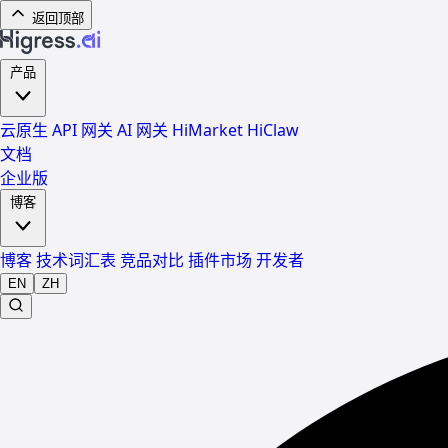
返回顶部
产品
云原生 API 网关
AI 网关
HiMarket
HiClaw
文档
企业版
博客
博客
技术词汇表
竞品对比
插件市场
开发者
EN
ZH