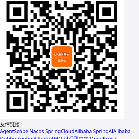
友情链接：
AgentScope
Nacos
SpringCloudAlibaba
SpringAIAlibaba
Dubbo
Sentinel
RocketMQ
可观测中文
OpenKruise