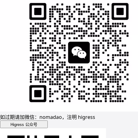
如过期请加微信：nomadao，注明 higress
Higress 公众号