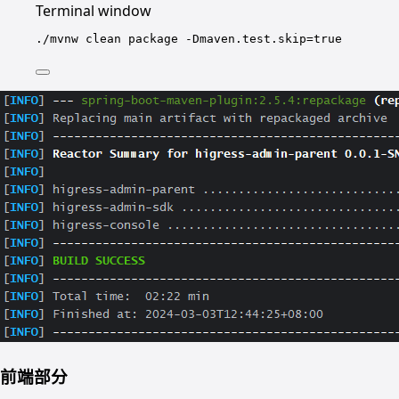
Terminal window
./mvnw
clean
package
-Dmaven.test.skip=true
前端部分