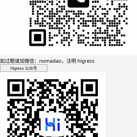
如过期请加微信：nomadao，注明 higress
Higress 公众号