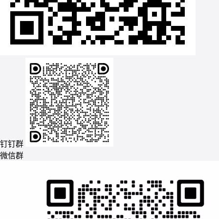
钉钉群
微信群