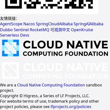
友情链接：
AgentScope
Nacos
SpringCloudAlibaba
SpringAIAlibaba
Dubbo
Sentinel
RocketMQ
可观测中文
OpenKruise
Serverless Devs
We are a
Cloud Native Computing Foundation
sandbox
project.
Copyright © Higress, a Series of LF Projects, LLC.
For website terms of use, trademark policy and other
project policies, please see
lfprojects.org/policies