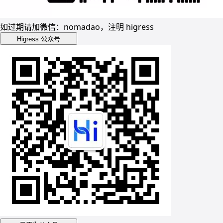
如过期请加微信：nomadao，注明 higress
Higress 公众号