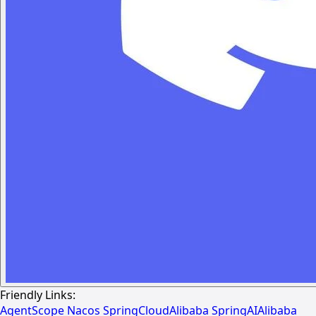
Friendly Links:
AgentScope
Nacos
SpringCloudAlibaba
SpringAIAlibaba