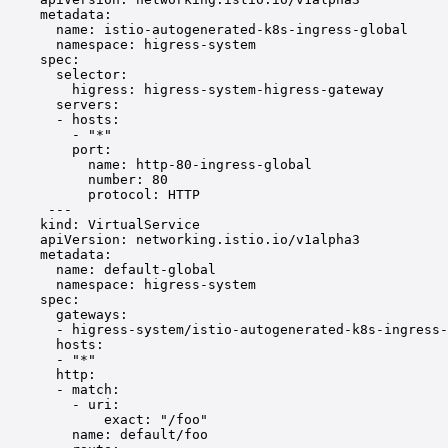
metadata:
name: istio-autogenerated-k8s-ingress-global
namespace: higress-system
spec:
selector:
higress: higress-system-higress-gateway
servers:
- hosts:
- "*"
port:
name: http-80-ingress-global
number: 80
protocol: HTTP
---
kind: VirtualService
apiVersion: networking.istio.io/v1alpha3
metadata:
name: default-global
namespace: higress-system
spec:
gateways:
- higress-system/istio-autogenerated-k8s-ingress-
hosts:
- "*"
http:
- match:
- uri:
exact: "/foo"
name: default/foo