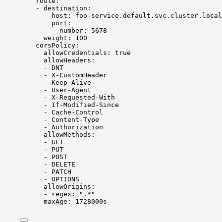
route:
- destination:
host: foo-service.default.svc.cluster.local
port:
number: 5678
weight: 100
corsPolicy:
allowCredentials: true
allowHeaders:
- DNT
- X-CustomHeader
- Keep-Alive
- User-Agent
- X-Requested-With
- If-Modified-Since
- Cache-Control
- Content-Type
- Authorization
allowMethods:
- GET
- PUT
- POST
- DELETE
- PATCH
- OPTIONS
allowOrigins:
- regex: ".*"
maxAge: 1728000s