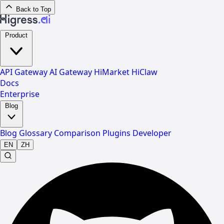
Back to Top
Product
API Gateway
AI Gateway
HiMarket
HiClaw
Docs
Enterprise
Blog
Blog
Glossary
Comparison
Plugins
Developer
EN
ZH