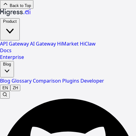
Back to Top
Product
API Gateway
AI Gateway
HiMarket
HiClaw
Docs
Enterprise
Blog
Blog
Glossary
Comparison
Plugins
Developer
EN
ZH