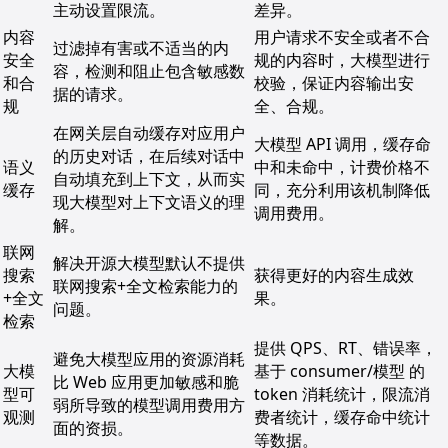
主动设置限流。
差异。
内容
用户请求不安全或者不合
过滤掉有害或不适当的内
安全
规的内容时，大模型进行
容，检测和阻止包含敏感数
和合
校验，保证内容输出安
据的请求。
规
全、合规。
在网关层自动缓存对应用户
大模型 API 调用，缓存命
的历史对话，在后续对话中
语义
中和未命中，计费价格不
自动填充到上下文，从而实
缓存
同，充分利用该机制降低
现大模型对上下文语义的理
调用费用。
解。
联网
解决开源大模型默认不提供
搜索
获得更好的内容生成效
联网搜索+全文检索能力的
+全文
果。
问题。
检索
提供 QPS、RT、错误率，
避免大模型应用的资源消耗
大模
基于 consumer/模型 的
比 Web 应用更加敏感和脆
型可
token 消耗统计，限流消
弱所导致的模型调用费用方
观测
费者统计，缓存命中统计
面的资损。
等数据。