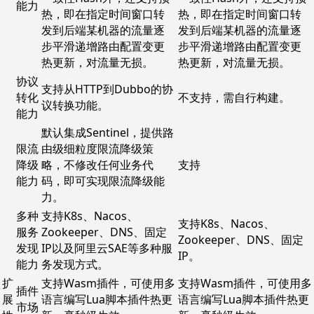
能力
热，即在指定时间窗口转
热，即在指定时间窗口转
发到后端某机器的流量逐
发到后端某机器的流量逐
步平滑递增路由配置变更
步平滑递增路由配置变更
热更新，对流量无损。
热更新，对流量无损。
协议
支持从HTTP到Dubbo的协
转化
不支持，需自行构建。
议转换功能。
能力
默认集成Sentinel，提供路
限流
由级细粒度限流降级策
降级
略，不修改任何业务代
支持
能力
码，即可实现限流降级能
力。
多种
支持K8s、Nacos、
支持K8s、Nacos、
服务
Zookeeper、DNS、固定
Zookeeper、DNS、固定
发现
IP以及阿里云SAE等多种服
IP。
能力
务发现方式。
扩
支持Wasm插件，可使用多
支持Wasm插件，可使用多
插件
展
语言编写Lua脚本插件热更
语言编写Lua脚本插件热更
市场