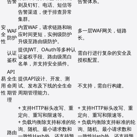
告警
告警体系。
则及钉钉、电话、短信等
告警渠道，便于排查异常
集群。
安
内置WAF，请求链路和响
多一层WAF网关，链路
WAF
全
应时间更短，实例级防护
防护
长。
性
升级至路由级防护。
提供JWT、OAuth等多种认
认证
需自行进行复杂的安全及
证鉴权手段、路由级黑白
鉴权
授权配置。
名单，并支持安全插件。
API
易
全生
提供API设计、开发、测
用
命周
试、发布及下线的全生命
不支持，需自行构建。
性
期管
周期管理能力。
理
+ 支持HTTP标头改写、重
+ 支持HTTP标头改写、重
定向、重写和限速等。
定向、重写和限速等。
+ 负载均衡除支持标准的轮
+ 负载均衡除支持标准的轮
询、随机、最小请求数和
询、随机、最小请求数和
路由
一致性Hash外，还支持预
一致性Hash外，还支持预