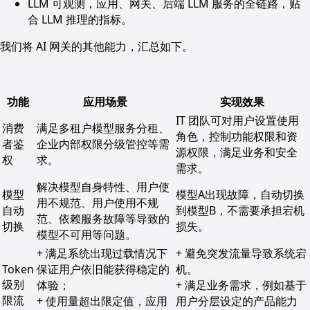
LLM 可观测，应用、网关、后端 LLM 服务的全链路，贴
合 LLM 推理的指标。
我们将 AI 网关的其他能力，汇总如下。
功能
应用场景
实现效果
IT 团队可对用户设置使用
消费
满足多租户模型服务分租、
角色，控制功能权限和资
者鉴
企业内部权限分级管控等需
源权限，满足业务和安全
权
求。
需求。
解决模型自身特性、用户使
模型
模型A出现故障，自动切换
用不规范、用户使用不规
自动
到模型B，不需要承担宕机
范、依赖服务故障等导致的
切换
损失。
模型不可用等问题。
+ 满足系统出现过载情况下
+ 避免突发流量导致系统宕
Token
保证用户依旧能获得稳定的
机。
级别
体验；
+ 满足业务需求，例如基于
限流
+ 使用量超出限定值，应用
用户分层设定的产品能力