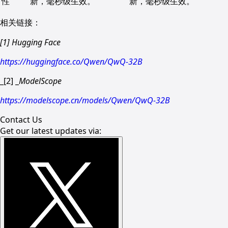
性
新，毫秒级生效。
新，毫秒级生效。
相关链接：
[1] Hugging Face
https://huggingface.co/Qwen/QwQ-32B
_[2] _
ModelScope
https://modelscope.cn/models/Qwen/QwQ-32B
Contact Us
Get our latest updates via: