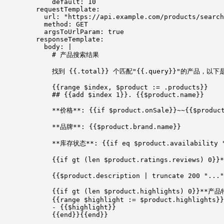
default
: 
10
requestTemplate
:
url
: 
"https://api.example.com/products/search
method
: 
GET
argsToUrlParam
: 
true
responseTemplate
:
body
: 
|
# 产品搜索结果
找到 {{.total}} 个匹配"{{.query}}"的产品，以下
{{range $index, $product := .products}}
## {{add $index 1}}. {{$product.name}}
**价格**: {{if $product.onSale}}~~{{$product
**品牌**: {{$product.brand.name}}
**库存状态**: {{if eq $product.availability 
{{if gt (len $product.ratings.reviews) 0}
{{$product.description | truncate 200 "..."
{{if gt (len $product.highlights) 0}}**产
{{range $highlight := $product.highlights}}
- {{$highlight}}
{{end}}{{end}}