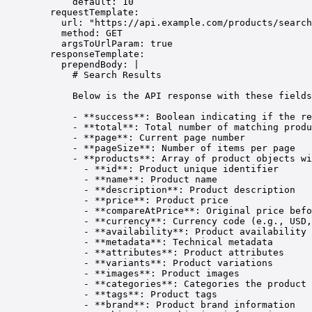
default
: 
10
requestTemplate
:
url
: 
"https://api.example.com/products/search
method
: 
GET
argsToUrlParam
: 
true
responseTemplate
:
prependBody
: 
|
# Search Results
Below is the API response with these fields
- **success**: Boolean indicating if the re
- **total**: Total number of matching produ
- **page**: Current page number
- **pageSize**: Number of items per page
- **products**: Array of product objects wi
- **id**: Product unique identifier
- **name**: Product name
- **description**: Product description
- **price**: Product price
- **compareAtPrice**: Original price befo
- **currency**: Currency code (e.g., USD,
- **availability**: Product availability 
- **metadata**: Technical metadata
- **attributes**: Product attributes
- **variants**: Product variations
- **images**: Product images
- **categories**: Categories the product 
- **tags**: Product tags
- **brand**: Product brand information