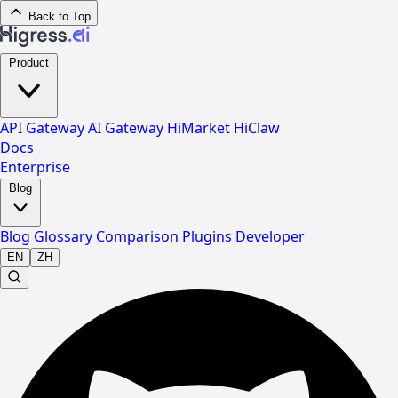
Back to Top
Product
API Gateway
AI Gateway
HiMarket
HiClaw
Docs
Enterprise
Blog
Blog
Glossary
Comparison
Plugins
Developer
EN
ZH