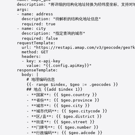
description
: 
"将详细的结构化地址转换为经纬度坐标。支持对
args
:
- 
name
: 
address
description
: 
"待解析的结构化地址信息"
required
: 
true
- 
name
: 
city
description
: 
"指定查询的城市"
required
: 
false
requestTemplate
:
url
: 
"https://restapi.amap.com/v3/geocode/geo?k
method
: 
GET
headers
:
- 
key
: 
x-api-key
value
: 
"{{.config.apiKey}}"
responseTemplate
:
body
: 
|
# 地理编码信息
{{- range $index, $geo := .geocodes }}
## 地点 {{add $index 1}}
- **国家**: {{ $geo.country }}
- **省份**: {{ $geo.province }}
- **城市**: {{ $geo.city }}
- **城市代码**: {{ $geo.citycode }}
- **区/县**: {{ $geo.district }}
- **街道**: {{ $geo.street }}
- **门牌号**: {{ $geo.number }}
- **行政编码**: {{ $geo.adcode }}