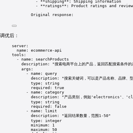
- **shipping**: Shipping information
- **ratings**: Product ratings and review
Original response:
调优后：
server
:
name
: 
ecommerce-api
tools
:
- 
name
: 
searchProducts
description
: 
"搜索电商平台上的产品，返回匹配搜索条件的
args
:
- 
name
: 
query
description
: 
"搜索关键词，可以是产品名称、品牌、
type
: 
string
required
: 
true
- 
name
: 
category
description
: 
"产品类别，例如'electronics'、'clo
type
: 
string
required
: 
false
- 
name
: 
limit
description
: 
"返回结果数量，范围1-50"
type
: 
integer
minimum
: 
1
maximum
: 
50