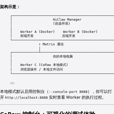
架构示意：
┌──────────────────────────────────────────────────
│                    HiClaw Manager                
│                    (容器环境)                     
│                                                  
│    Worker A (Docker)    Worker B (Docker)        
│    前端开发              后端开发                   
└──────────────────────────────────────────────────
↑ Matrix 通信
│
┌─────────────┴────────────────────────────────────
│                    你的本地电脑                    
│                                                  
│    Worker C (CoPaw 本地模式)                      
│    浏览器操作 / 本地文件访问                          
└──────────────────────────────────────────────────
本地模式默认启用控制台（
），你可以打
--console-port 8088
开
实时查看 Worker 的执行过程。
http://localhost:8088