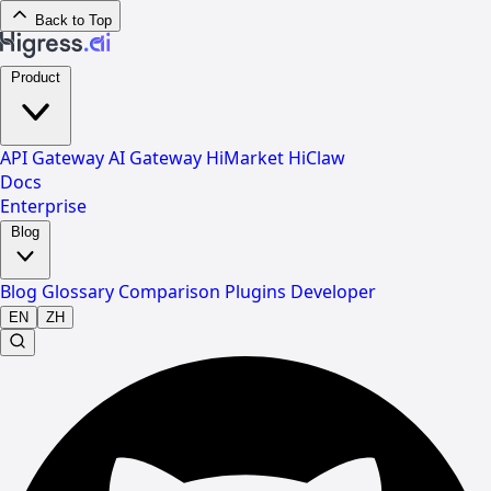
Back to Top
Product
API Gateway
AI Gateway
HiMarket
HiClaw
Docs
Enterprise
Blog
Blog
Glossary
Comparison
Plugins
Developer
EN
ZH