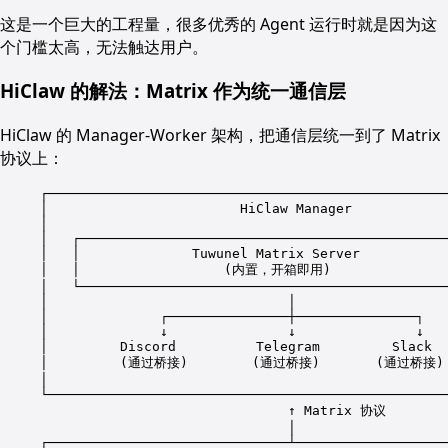
这是一个巨大的工程量，很多优秀的 Agent 运行时就是因为这
个门槛太高，无法触达用户。
HiClaw 的解法：Matrix 作为统一通信层
HiClaw 的 Manager-Worker 架构，把通信层统一到了 Matrix
协议上：
┌──────────────────────────────────────────────────
│                        HiClaw Manager            
│                                                  
│   ┌──────────────────────────────────────────────
│   │              Tuwunel Matrix Server           
│   │                  (内置，开箱即用)               
│   └──────────────────────────────────────────────
│                              │                   
│              ┌───────────────┼───────────────┐   
│              ↓               ↓               ↓   
│         Discord          Telegram         Slack  
│         (通过桥接)        (通过桥接)       (通过桥接)  
│                                                  
└──────────────────────────────────────────────────
↑ Matrix 协议
│
┌──────────────────────────────┴───────────────────