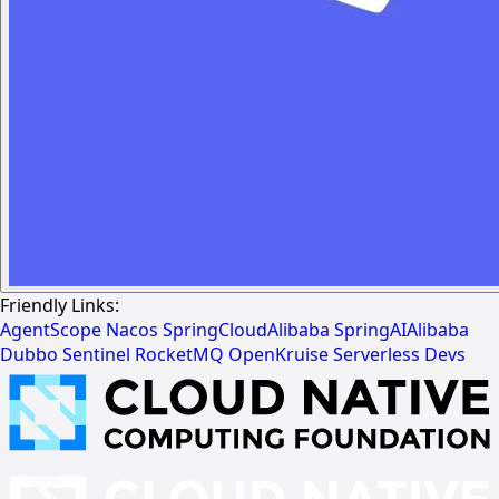
Friendly Links:
AgentScope
Nacos
SpringCloudAlibaba
SpringAIAlibaba
Dubbo
Sentinel
RocketMQ
OpenKruise
Serverless Devs