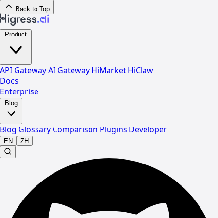
Back to Top
Product
API Gateway
AI Gateway
HiMarket
HiClaw
Docs
Enterprise
Blog
Blog
Glossary
Comparison
Plugins
Developer
EN
ZH