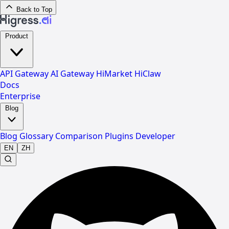
Back to Top
Product
API Gateway
AI Gateway
HiMarket
HiClaw
Docs
Enterprise
Blog
Blog
Glossary
Comparison
Plugins
Developer
EN
ZH