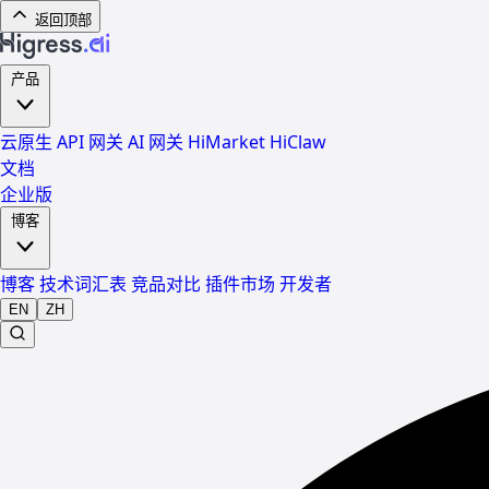
返回顶部
产品
云原生 API 网关
AI 网关
HiMarket
HiClaw
文档
企业版
博客
博客
技术词汇表
竞品对比
插件市场
开发者
EN
ZH