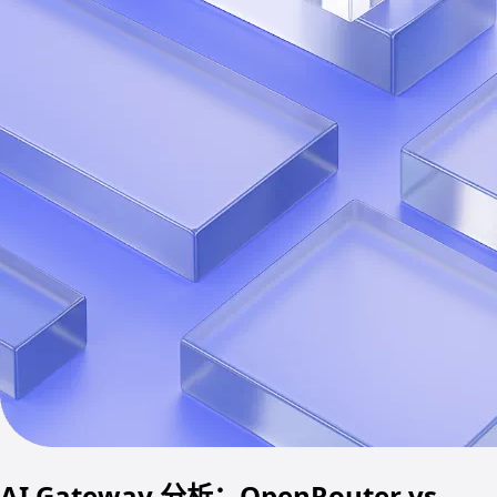
AI Gateway 分析：OpenRouter vs